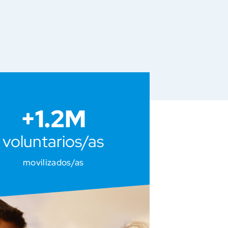
+
1.2
M
voluntarios/as
movilizados/as