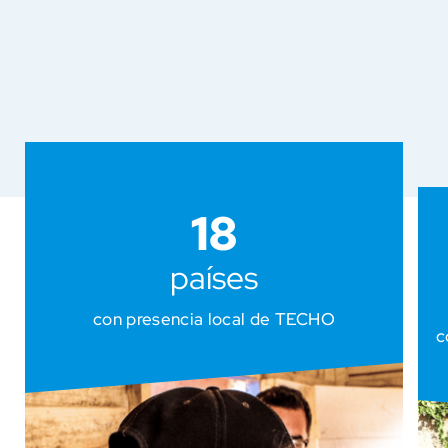
18
países
con presencia local de TECHO
c