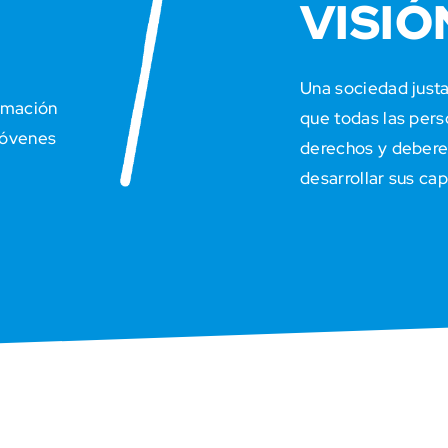
VISIÓ
Una sociedad justa,
ormación
que todas las per
jóvenes
derechos y deberes
desarrollar sus ca