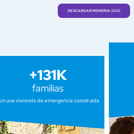
DESCARGAR MEMORIA 2020
+
131
K
familias
on una vivienda de emergencia construida