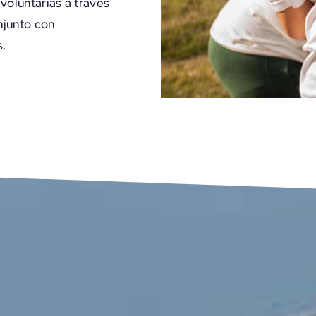
voluntarias a través
onjunto con
s.