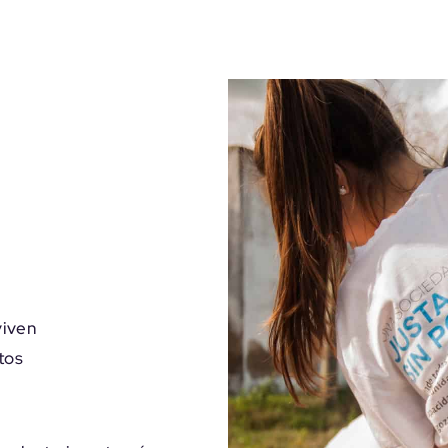
viven
tos